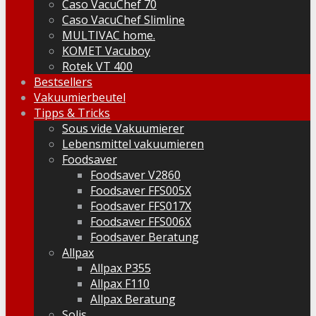
Caso VacuChef 70
Caso VacuChef Slimline
MULTIVAC home.
KOMET Vacuboy
Rotek VT 400
Bestsellers
Vakuumierbeutel
Tipps & Tricks
Sous vide Vakuumierer
Lebensmittel vakuumieren
Foodsaver
Foodsaver V2860
Foodsaver FFS005X
Foodsaver FFS017X
Foodsaver FFS006X
Foodsaver Beratung
Allpax
Allpax P355
Allpax F110
Allpax Beratung
Solis