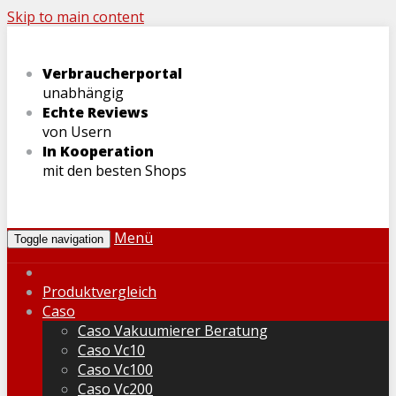
Skip to main content
Verbraucherportal
unabhängig
Echte Reviews
von Usern
In Kooperation
mit den besten Shops
Menü
Toggle navigation
Produktvergleich
Caso
Caso Vakuumierer Beratung
Caso Vc10
Caso Vc100
Caso Vc200