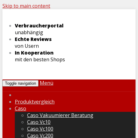
Skip to main content
Verbraucherportal
unabhängig
Echte Reviews
von Usern
In Kooperation
mit den besten Shops
Menü
Toggle navigation
Produktvergleich
Caso
Caso Vakuumierer Beratung
Caso Vc10
Caso Vc100
Caso Vc200