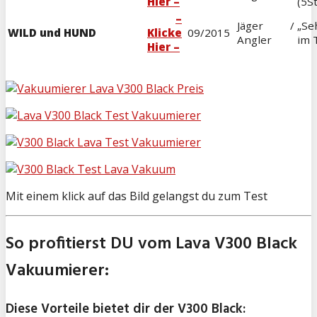
Hier –
(5S
–
Jäger /
„Se
WILD und HUND
Klicke
09/2015
Angler
im 
Hier –
Mit einem klick auf das Bild gelangst du zum Test
So profitierst DU vom Lava V300 Black
Vakuumierer:
Diese Vorteile bietet dir der V300 Black: