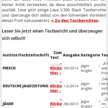
keiner Kritik verstecken, da diese ausschließlich positiv
ausfällt. Lese jetzt einige Lava V.300 Black Testberichte
und überzeuge dich selbst von den lohnenden Vorteilen
dieses Profi Vakuumierers.
» Zu den Testberichten
Lesen Sie jetzt einen Testbericht und überzeugen
sich selbst!!
Zum
Institut/Fachzeitschrift
Ausgabe
Kategorie
Tes
Test
–
„Ei
Jäger /
PIRSCH
Klicke
09/2014
wi
Angler
Hier –
Prof
„Sa
–
Jäger /
ver
DEUTSCHE JAGDZEITUNG
Klicke
12/2014
Angler
sic
Hier –
gere
–
„Se
Jäger /
JÄGER
Klicke
06/2015
im
Angler