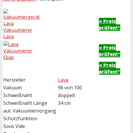
» Preis
prüfen!
*
» Preis
prüfen!
*
» Preis
prüfen!
*
Hersteller
Lava
Vakuum
96 von 100
Schweißnaht
doppelt
Schweißnaht Länge
34 cm
aut. Vakuumiervorgang
Schutzfunktion
Sous Vide