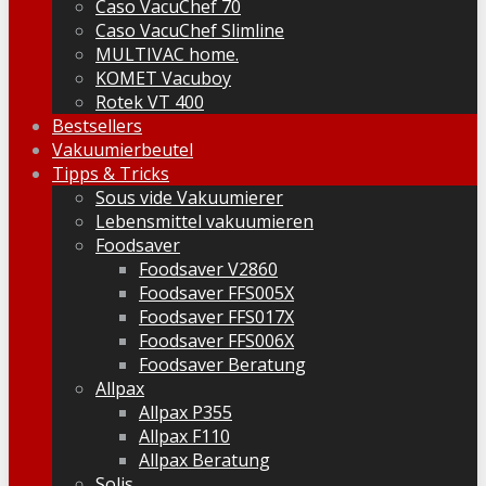
Caso VacuChef 70
Caso VacuChef Slimline
MULTIVAC home.
KOMET Vacuboy
Rotek VT 400
Bestsellers
Vakuumierbeutel
Tipps & Tricks
Sous vide Vakuumierer
Lebensmittel vakuumieren
Foodsaver
Foodsaver V2860
Foodsaver FFS005X
Foodsaver FFS017X
Foodsaver FFS006X
Foodsaver Beratung
Allpax
Allpax P355
Allpax F110
Allpax Beratung
Solis