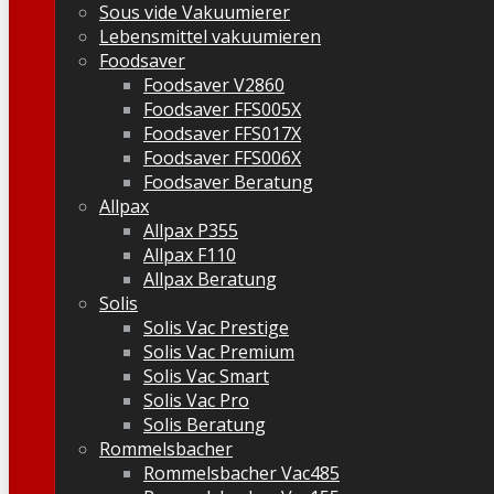
Sous vide Vakuumierer
Lebensmittel vakuumieren
Foodsaver
Foodsaver V2860
Foodsaver FFS005X
Foodsaver FFS017X
Foodsaver FFS006X
Foodsaver Beratung
Allpax
Allpax P355
Allpax F110
Allpax Beratung
Solis
Solis Vac Prestige
Solis Vac Premium
Solis Vac Smart
Solis Vac Pro
Solis Beratung
Rommelsbacher
Rommelsbacher Vac485