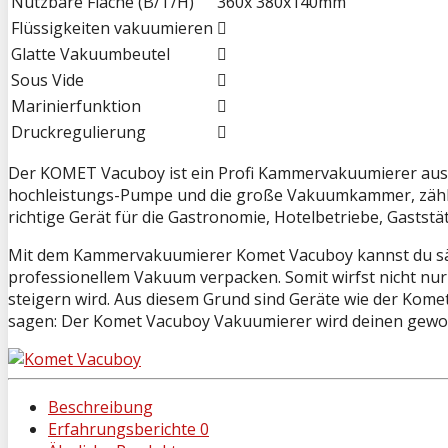
Nutzbare Fläche (B/T/H)
360x 380x140mm
Flüssigkeiten vakuumieren
Glatte Vakuumbeutel
Sous Vide
Marinierfunktion
Druckregulierung
Der KOMET Vacuboy ist ein Profi Kammervakuumierer aus De
hochleistungs-Pumpe und die große Vakuumkammer, zählt
richtige Gerät für die Gastronomie, Hotelbetriebe, Gaststä
Mit dem Kammervakuumierer Komet Vacuboy kannst du sämtl
professionellem Vakuum verpacken. Somit wirfst nicht nu
steigern wird. Aus diesem Grund sind Geräte wie der Ko
sagen: Der Komet Vacuboy Vakuumierer wird deinen gewohnt
Beschreibung
Erfahrungsberichte
0