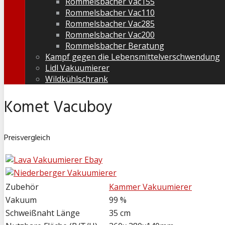
Rommelsbacher Vac155
Rommelsbacher Vac110
Rommelsbacher Vac285
Rommelsbacher Vac200
Rommelsbacher Beratung
Kampf gegen die Lebensmittelverschwendung
Lidl Vakuumierer
Wildkühlschrank
Komet Vacuboy
Preisvergleich
Zubehör
Kammer Vakuumierer
Vakuum
99 %
Schweißnaht Länge
35 cm