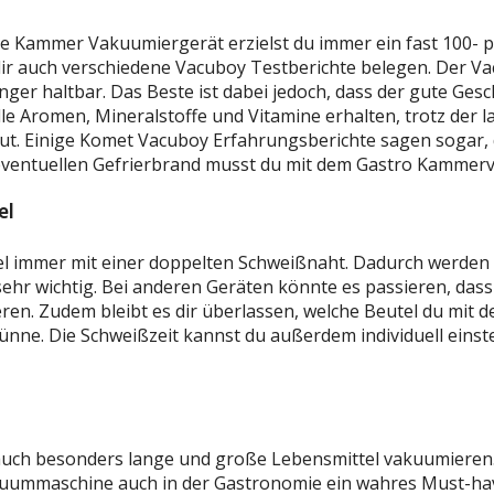
 Kammer Vakuumiergerät erzielst du immer ein fast 100- 
ir auch verschiedene Vacuboy Testberichte belegen. Der Vac
er haltbar. Das Beste ist dabei jedoch, dass der gute Gesch
e Aromen, Mineralstoffe und Vitamine erhalten, trotz der 
. Einige Komet Vacuboy Erfahrungsberichte sagen sogar, 
em eventuellen Gefrierbrand musst du mit dem Gastro Kamme
el
immer mit einer doppelten Schweißnaht. Dadurch werden de
hr wichtig. Bei anderen Geräten könnte es passieren, dass 
eren. Zudem bleibt es dir überlassen, welche Beutel du mit
dünne. Die Schweißzeit kannst du außerdem individuell einst
ch besonders lange und große Lebensmittel vakuumieren. D
ummaschine auch in der Gastronomie ein wahres Must-have