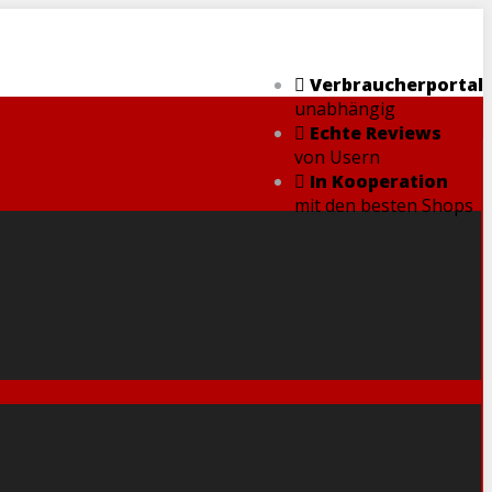
Verbraucherportal
unabhängig
Echte Reviews
von Usern
In Kooperation
mit den besten Shops