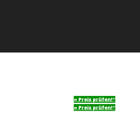
» Preis prüfen!
*
» Preis prüfen!
*