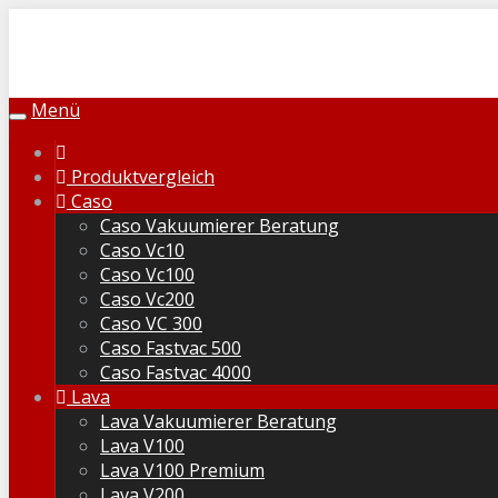
Skip
to
main
content
Menü
Toggle
navigation
Produktvergleich
Caso
Caso Vakuumierer Beratung
Caso Vc10
Caso Vc100
Caso Vc200
Caso VC 300
Caso Fastvac 500
Caso Fastvac 4000
Lava
Lava Vakuumierer Beratung
Lava V100
Lava V100 Premium
Lava V200