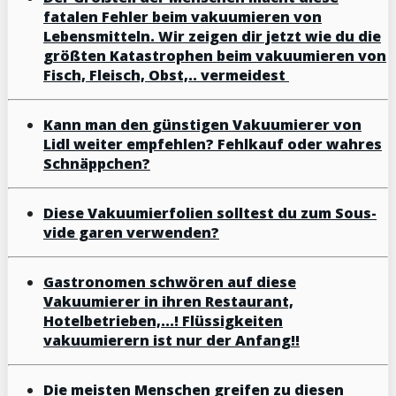
fatalen Fehler beim vakuumieren von
Lebensmitteln. Wir zeigen dir jetzt wie du die
größten Katastrophen beim vakuumieren von
Fisch, Fleisch, Obst,.. vermeidest
Kann man den günstigen Vakuumierer von
Lidl weiter empfehlen? Fehlkauf oder wahres
Schnäppchen?
Diese Vakuumierfolien solltest du zum Sous-
vide garen verwenden?
Gastronomen schwören auf diese
Vakuumierer in ihren Restaurant,
Hotelbetrieben,...! Flüssigkeiten
vakuumierern ist nur der Anfang!!
Die meisten Menschen greifen zu diesen