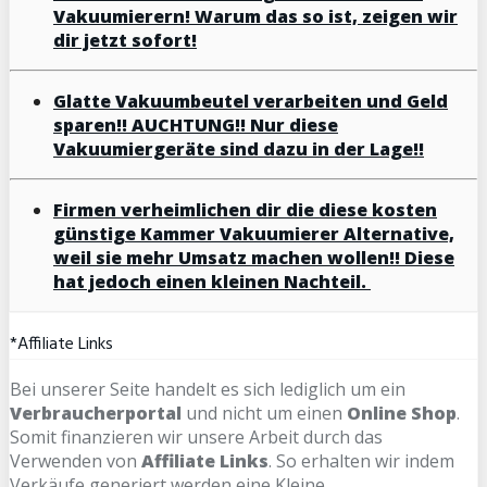
Vakuumierern! Warum das so ist, zeigen wir
dir jetzt sofort!
Glatte Vakuumbeutel verarbeiten und Geld
sparen!! AUCHTUNG!! Nur diese
Vakuumiergeräte sind dazu in der Lage!!
Firmen verheimlichen dir die diese kosten
günstige Kammer Vakuumierer Alternative,
weil sie mehr Umsatz machen wollen!! Diese
hat jedoch einen kleinen Nachteil.
*Affiliate Links
Bei unserer Seite handelt es sich lediglich um ein
Verbraucherportal
und nicht um einen
Online Shop
.
Somit finanzieren wir unsere Arbeit durch das
Verwenden von
Affiliate Links
. So erhalten wir indem
Verkäufe generiert werden eine Kleine