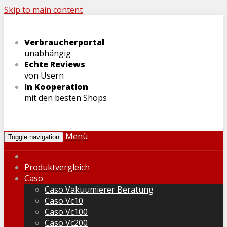
Skip to main content
Verbraucherportal
unabhängig
Echte Reviews
von Usern
In Kooperation
mit den besten Shops
Menü
Toggle navigation
Produktvergleich
Caso
Caso Vakuumierer Beratung
Caso Vc10
Caso Vc100
Caso Vc200