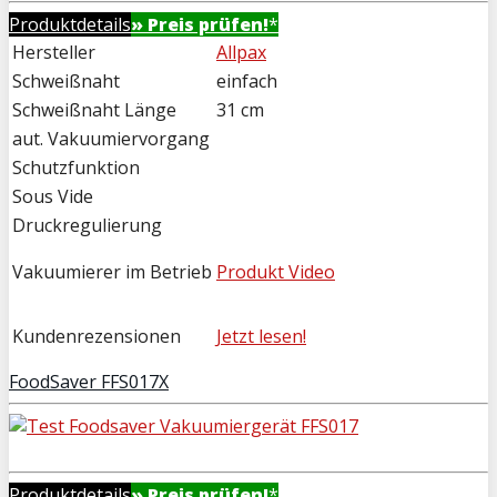
Produktdetails
» Preis prüfen!
*
Hersteller
Allpax
Schweißnaht
einfach
Schweißnaht Länge
31 cm
aut. Vakuumiervorgang
Schutzfunktion
Sous Vide
Druckregulierung
Vakuumierer im Betrieb
Produkt Video
Kundenrezensionen
Jetzt lesen!
FoodSaver FFS017X
Produktdetails
» Preis prüfen!
*