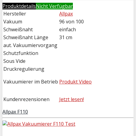
Produktdetails
Nicht Verfügbar
Hersteller
Allpax
Vakuum
96 von 100
Schweißnaht
einfach
Schweißnaht Länge
31 cm
aut. Vakuumiervorgang
Schutzfunktion
Sous Vide
Druckregulierung
Vakuumierer im Betrieb
Produkt Video
Kundenrezensionen
Jetzt lesen!
Allpax F110