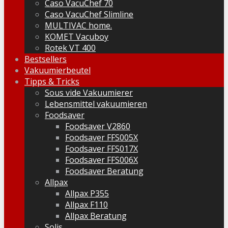
Caso VacuChef 70
Caso VacuChef Slimline
MULTIVAC home.
KOMET Vacuboy
Rotek VT 400
Bestsellers
Vakuumierbeutel
Tipps & Tricks
Sous vide Vakuumierer
Lebensmittel vakuumieren
Foodsaver
Foodsaver V2860
Foodsaver FFS005X
Foodsaver FFS017X
Foodsaver FFS006X
Foodsaver Beratung
Allpax
Allpax P355
Allpax F110
Allpax Beratung
Solis