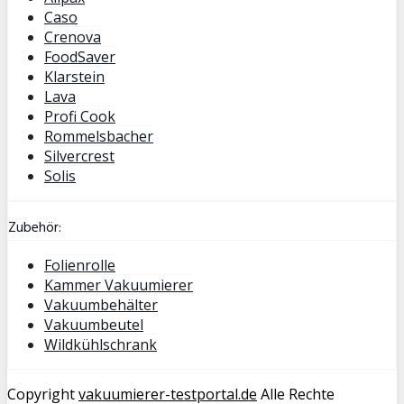
Caso
Crenova
FoodSaver
Klarstein
Lava
Profi Cook
Rommelsbacher
Silvercrest
Solis
Zubehör:
Folienrolle
Kammer Vakuumierer
Vakuumbehälter
Vakuumbeutel
Wildkühlschrank
Copyright
vakuumierer-testportal.de
Alle Rechte