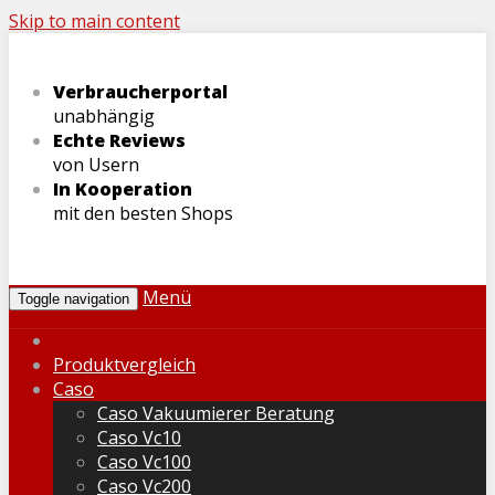
Skip to main content
Verbraucherportal
unabhängig
Echte Reviews
von Usern
In Kooperation
mit den besten Shops
Menü
Toggle navigation
Produktvergleich
Caso
Caso Vakuumierer Beratung
Caso Vc10
Caso Vc100
Caso Vc200