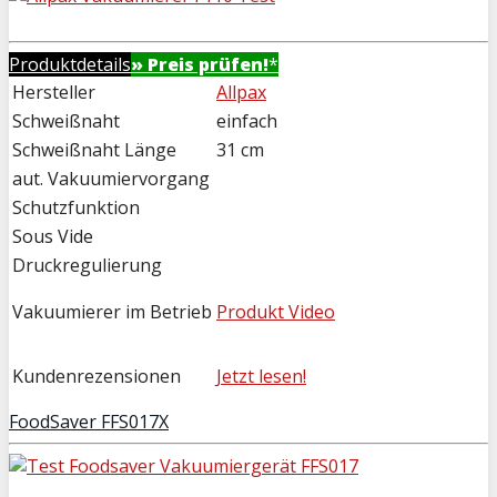
Produktdetails
» Preis prüfen!
*
Hersteller
Allpax
Schweißnaht
einfach
Schweißnaht Länge
31 cm
aut. Vakuumiervorgang
Schutzfunktion
Sous Vide
Druckregulierung
Vakuumierer im Betrieb
Produkt Video
Kundenrezensionen
Jetzt lesen!
FoodSaver FFS017X