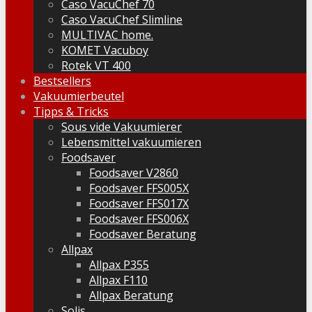
Caso VacuChef 70
Caso VacuChef Slimline
MULTIVAC home.
KOMET Vacuboy
Rotek VT 400
Bestsellers
Vakuumierbeutel
Tipps & Tricks
Sous vide Vakuumierer
Lebensmittel vakuumieren
Foodsaver
Foodsaver V2860
Foodsaver FFS005X
Foodsaver FFS017X
Foodsaver FFS006X
Foodsaver Beratung
Allpax
Allpax P355
Allpax F110
Allpax Beratung
Solis