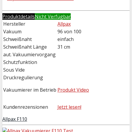
Produktdetails
Nicht Verfügbar
Hersteller
Allpax
Vakuum
96 von 100
Schweißnaht
einfach
Schweißnaht Länge
31 cm
aut. Vakuumiervorgang
Schutzfunktion
Sous Vide
Druckregulierung
Vakuumierer im Betrieb
Produkt Video
Kundenrezensionen
Jetzt lesen!
Allpax F110