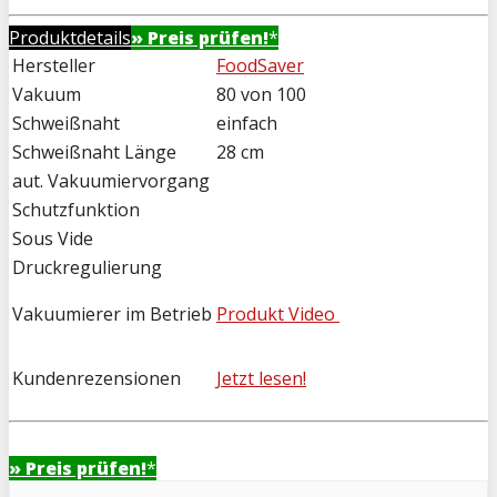
Produktdetails
» Preis prüfen!
*
Hersteller
FoodSaver
Vakuum
80 von 100
Schweißnaht
einfach
Schweißnaht Länge
28 cm
aut. Vakuumiervorgang
Schutzfunktion
Sous Vide
Druckregulierung
Vakuumierer im Betrieb
Produkt Video
Kundenrezensionen
Jetzt lesen!
» Preis prüfen!
*