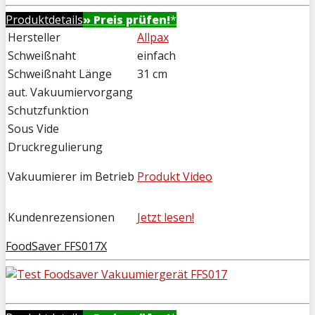
Produktdetails
» Preis prüfen!
*
Hersteller
Allpax
Schweißnaht
einfach
Schweißnaht Länge
31 cm
aut. Vakuumiervorgang
Schutzfunktion
Sous Vide
Druckregulierung
Vakuumierer im Betrieb
Produkt Video
Kundenrezensionen
Jetzt lesen!
FoodSaver FFS017X