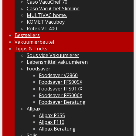
Caso VacuChef 70
Caso VacuChef Slimline
MULTIVAC home.
KOMET Vacuboy
Rotek VT 400
Bestsellers
Vakuumierbeutel
Tipps & Tricks
Sous vide Vakuumierer
Lebensmittel vakuumieren
Foodsaver
Foodsaver V2860
Foodsaver FFS005X
Foodsaver FFS017X
Foodsaver FFS006X
Foodsaver Beratung
Allpax
Allpax P355
Allpax F110
Allpax Beratung
Solis