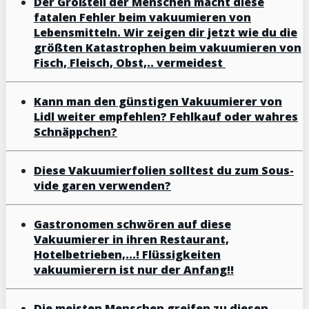
Der Großteil der Menschen macht diese
fatalen Fehler beim vakuumieren von
Lebensmitteln. Wir zeigen dir jetzt wie du die
größten Katastrophen beim vakuumieren von
Fisch, Fleisch, Obst,.. vermeidest
Kann man den günstigen Vakuumierer von
Lidl weiter empfehlen? Fehlkauf oder wahres
Schnäppchen?
Diese Vakuumierfolien solltest du zum Sous-
vide garen verwenden?
Gastronomen schwören auf diese
Vakuumierer in ihren Restaurant,
Hotelbetrieben,...! Flüssigkeiten
vakuumierern ist nur der Anfang!!
Die meisten Menschen greifen zu diesen