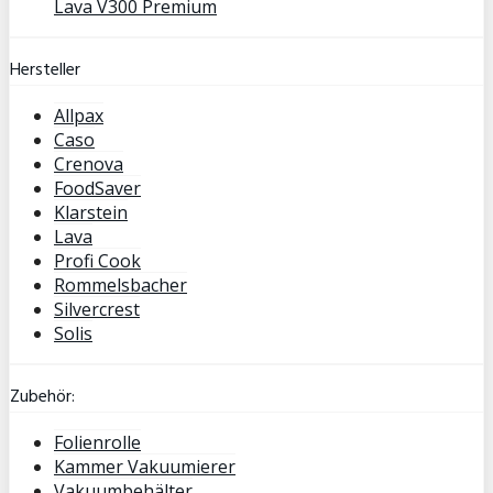
Lava V300 Premium
Hersteller
Allpax
Caso
Crenova
FoodSaver
Klarstein
Lava
Profi Cook
Rommelsbacher
Silvercrest
Solis
Zubehör:
Folienrolle
Kammer Vakuumierer
Vakuumbehälter