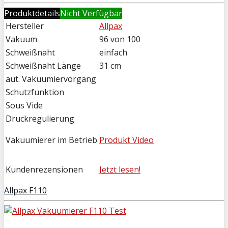
Produktdetails
Nicht Verfügbar
Hersteller
Allpax
Vakuum
96 von 100
Schweißnaht
einfach
Schweißnaht Länge
31 cm
aut. Vakuumiervorgang
Schutzfunktion
Sous Vide
Druckregulierung
Vakuumierer im Betrieb
Produkt Video
Kundenrezensionen
Jetzt lesen!
Allpax F110