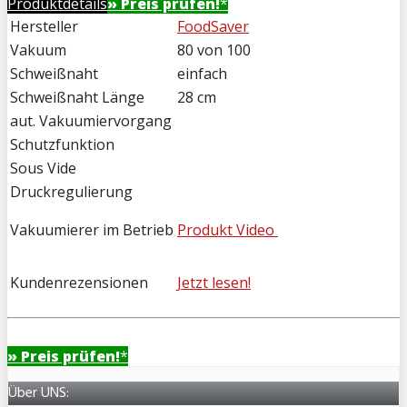
Produktdetails
» Preis prüfen!
*
Hersteller
FoodSaver
Vakuum
80 von 100
Schweißnaht
einfach
Schweißnaht Länge
28 cm
aut. Vakuumiervorgang
Schutzfunktion
Sous Vide
Druckregulierung
Vakuumierer im Betrieb
Produkt Video
Kundenrezensionen
Jetzt lesen!
» Preis prüfen!
*
Über UNS: