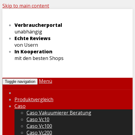
Skip to main content
Verbraucherportal
unabhängig
Echte Reviews
von Usern
In Kooperation
mit den besten Shops
Menü
Toggle navigation
Produktvergleich
Caso
Caso Vakuumierer Beratung
Caso Vc10
Caso Vc100
Caso Vc200